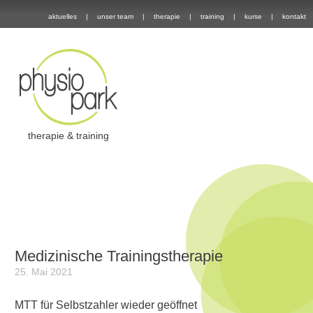
aktuelles
unser team
therapie
training
kurse
kontakt
therapie & training
Medizinische Trainingstherapie
25. Mai 2021
MTT für Selbstzahler wieder geöffnet